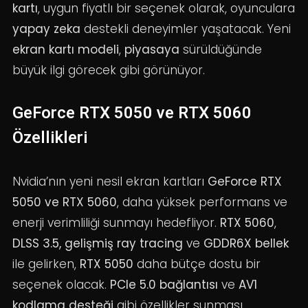
kartı
, uygun fiyatlı bir seçenek olarak, oyunculara
yapay zeka
destekli deneyimler yaşatacak. Yeni
ekran kartı modeli
,
piyasaya
sürüldüğünde
büyük ilgi görecek gibi görünüyor.
GeForce RTX 5050 ve RTX 5060
Özellikleri
Nvidia’nın yeni nesil ekran kartları
GeForce RTX
5050 ve RTX 5060
, daha yüksek performans ve
enerji verimliliği sunmayı hedefliyor.
RTX 5060
,
DLSS 3.5, gelişmiş ray tracing
ve
GDDR6X bellek
ile gelirken,
RTX 5050
daha bütçe dostu bir
seçenek olacak.
PCIe 5.0 bağlantısı
ve
AV1
kodlama desteği
gibi özellikler sunması