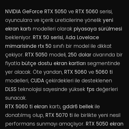
NVIDIA GeForce RTX 5050
ve
RTX 5060
serisi,
oyunculara ve içerik üreticilerine yönelik
yeni
ekran kartı
modelleri olarak
piyasaya sürülmesi
bekleniyor.
RTX 50 serisi
, A
da Lovelace
mimarisinde rtx 50
sınıfı bir model ile dikkat
çekiyor.
RTX 5050
modeli,
250 dolar
civarında bir
fiyatla
bütçe dostu ekran kartları
segmentinde
yer alacak. Öte yandan,
RTX 5060
ve
5060 ti
modelleri,
CUDA
çekirdekleri ile desteklenen
DLSS
teknolojisi sayesinde yüksek
fps
değerleri
sunacak.
RTX 5060 ti ekran
kartı,
gddr6 bellek
ile
donatılmış olup,
RTX 5070 ti
ile birlikte yeni nesil
performans sunmayı amaçlıyor.
RTX 5050 ekran